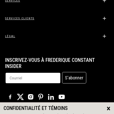
SERVICES
SERVICES CLIENTS
LÉGAL
INSCRIVEZ-VOUS À FREDERIQUE CONSTANT
INSIDER
S'abonner
×
CONFIDENTIALITÉ ET TÉMOINS
© 2026 Tous droits réservés