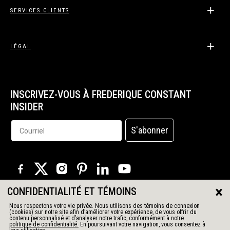
SERVICES CLIENTS
LÉGAL
INSCRIVEZ-VOUS À FREDERIQUE CONSTANT
INSIDER
S'abonner
×
CONFIDENTIALITÉ ET TÉMOINS
© 2026 Tous droits réservés
Nous respectons votre vie privée. Nous utilisons des témoins de connexion
(cookies) sur notre site afin d’améliorer votre expérience, de vous offrir du
contenu personnalisé et d’analyser notre trafic, conformément à notre
politique de confidentialité.
En poursuivant votre navigation, vous consentez à