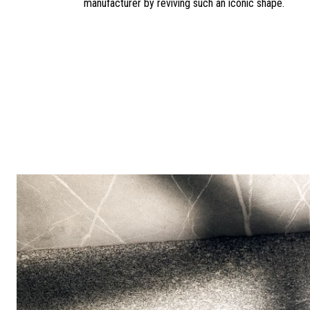
manufacturer by reviving such an iconic shape.