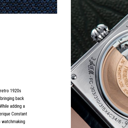
 retro 1920s
, bringing back
While adding a
erique Constant
ic watchmaking