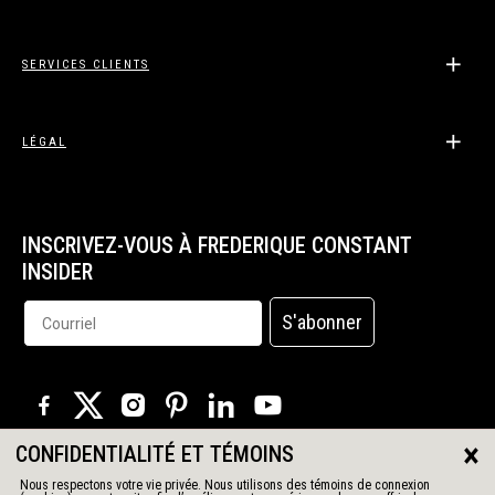
SERVICES CLIENTS
LÉGAL
INSCRIVEZ-VOUS À FREDERIQUE CONSTANT
INSIDER
S'abonner
×
CONFIDENTIALITÉ ET TÉMOINS
© 2026 Tous droits réservés
Nous respectons votre vie privée. Nous utilisons des témoins de connexion