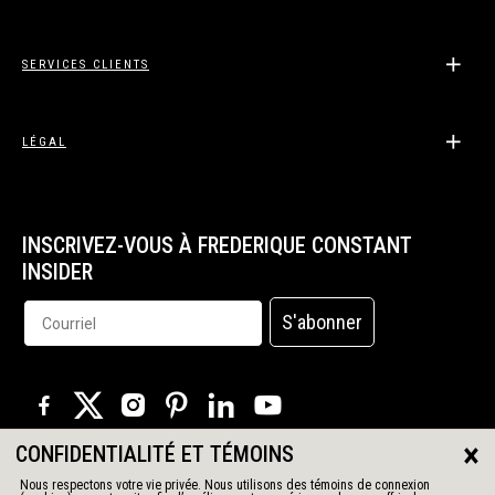
SERVICES CLIENTS
LÉGAL
INSCRIVEZ-VOUS À FREDERIQUE CONSTANT
INSIDER
S'abonner
×
CONFIDENTIALITÉ ET TÉMOINS
© 2026 Tous droits réservés
Nous respectons votre vie privée. Nous utilisons des témoins de connexion